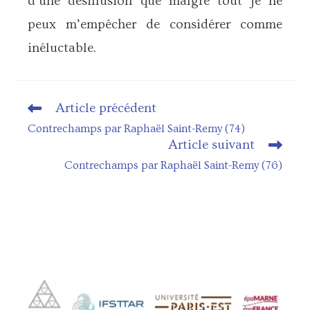
d’une désillusion que malgré tout je ne
peux m’empêcher de considérer comme
inéluctable.
Article précédent
Read
more
Contrechamps par Raphaël Saint-Remy (74)
articles
Article suivant
Contrechamps par Raphaël Saint-Remy (76)