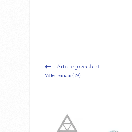
Article précédent
Read
more
Ville Témoin (19)
articles