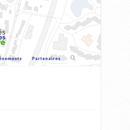
énements
Partenaires
Toggle
website
search