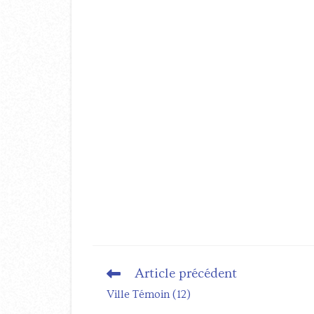
Article précédent
Read
more
Ville Témoin (12)
articles