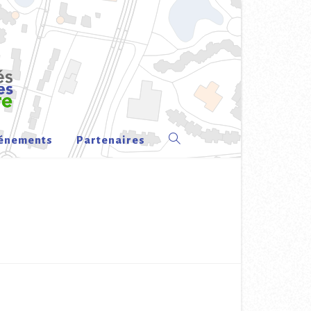
énements
Partenaires
Toggle
website
search