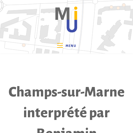
Skip
to
content
MENU
Champs-sur-Marne
interprété par