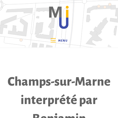
Skip
to
content
MENU
Champs-sur-Marne
interprété par