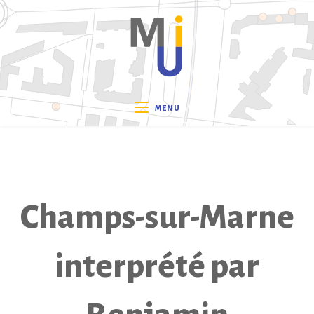
Skip
to
content
MENU
Champs-sur-Marne
interprété par