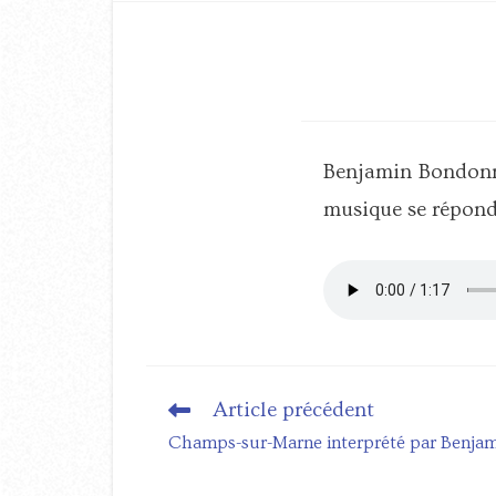
Benjamin Bondonne
musique se répond
Article précédent
Read
more
Champs-sur-Marne interprété par Benja
articles