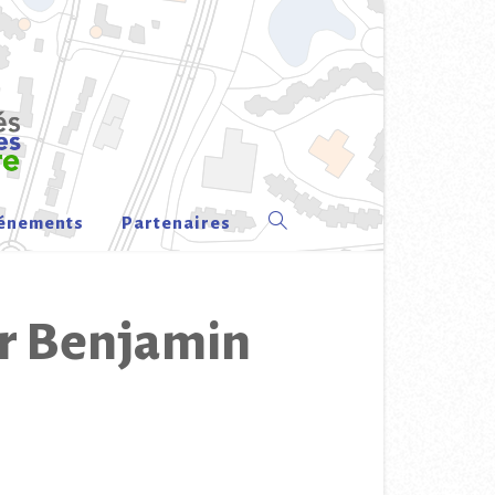
énements
Partenaires
Toggle
website
ar Benjamin
search